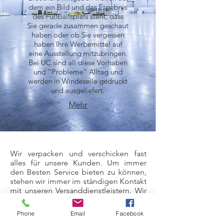
dem ein Bild und das Ergebnis
des Fußballspiels steht, dass
Sie gerade zusammen geschaut
haben oder ob Sie vergessen
haben Ihre Werbemittel auf
eine Ausstellung mitzubringen.
Bei UC sind all diese Vorhaben
und "Probleme" Alltag und
werden in Windeseile gedruckt
und ausgeliefert.
Mehr
Wir verpacken und verschicken fast
alles für unsere Kunden. Um immer
den Besten Service bieten zu können,
stehen wir immer im ständigen Kontakt
mit unseren Versanddienstleistern. Wir
freuen uns auch Sie bald als unseren
Kunden begrüßen zu dürfen.
Phone
Email
Facebook