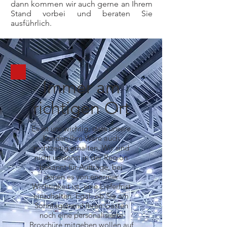
dann kommen wir auch gerne an Ihrem
Stand vorbei und beraten Sie
ausführlich.
Immer am
richtigen Ort
Es ist uns wichtig, dass unsere
Kunden Ihre Ware auch
rechtzeitig erhalten. Wir sind
nicht umsonst in der Region
bekannt für Aufträge, bei
denen es von enormer
Wichtigkeit ist, eine Lieferfrist
einzuhalten. Egal, ob Sie am
Sonntagabend Ihren Gästen
noch eine personalisierte
Broschüre mitgeben wollen auf