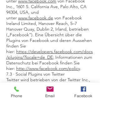
unter
www.facebook.com
von Facebook
Inc., 1601 S. California Ave, Palo Alto, CA
94304, USA, und
unter
www.facebook.de
von Facebook
Ireland Limited, Hanover Reach, 5–7
Hanover Quay, Dublin 2, Irland, betrieben
(„Facebook“). Eine Übersicht über die
Plugins von Facebook und deren Aussehen
finden Sie
hier:
https://developers.facebook.com/docs
/plugins/?locale=de_DE
; Informationen zum
Datenschutz bei Facebook finden Sie
hier:
http://www.facebook.com/policy
.
7.3 · Social Plugins von Twitter
Twitter wird betrieben von der Twitter Inc.,
1355 Market St, Suite 900, San Francisco, CA
94103, USA („Twitter“). Eine Übersicht über
Phone
Email
Facebook
die Plugins von Twitter und deren Aussehen
finden Sie
hier:
https://developer.twitter.com/
;
Informationen zum Datenschutz bei Twitter
finden Sie
hier:
https://twitter.com/de/privacy
.