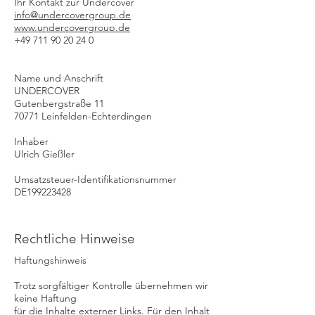
Ihr Kontakt zur Undercover
info@undercovergroup.de
www.undercovergroup.de
+49 711 90 20 24 0
Name und Anschrift
UNDERCOVER
Gutenbergstraße 11
70771 Leinfelden-Echterdingen
Inhaber
Ulrich Gießler​
Umsatzsteuer-Identifikationsnummer
DE199223428
Rechtliche Hinweise
Haftungshinweis
Trotz sorgfältiger Kontrolle übernehmen wir
keine Haftung
für die Inhalte externer Links. Für den Inhalt